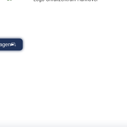
z Gutachter Seh
ängiger Kfz Gutachter in Sehnde – schnelle Hilfe
und vollständige Unterstützung bei der Schadenr
ragen