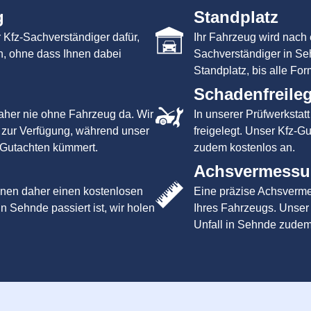
g
Standplatz
 Kfz-Sachverständiger dafür,
Ihr Fahrzeug wird nach 
n, ohne dass Ihnen dabei
Sachverständiger in Se
Standplatz, bis alle For
Schadenfreile
aher nie ohne Fahrzeug da. Wir
In unserer Prüfwerkstat
 zur Verfügung, während unser
freigelegt. Unser Kfz-Gu
 Gutachten kümmert.
zudem kostenlos an.
Achsvermess
Ihnen daher einen kostenlosen
Eine präzise Achsvermes
n Sehnde passiert ist, wir holen
Ihres Fahrzeugs. Unser
Unfall in Sehnde zudem