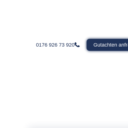
Kf
Ihr unabh
Gutachten 
0176 926 73 920
Gutachten anf